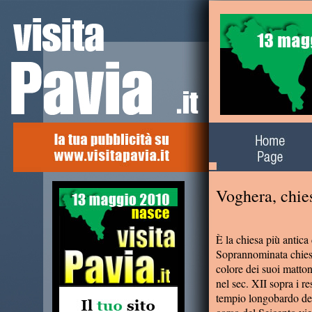
Alla scoperta del
territorio
Voghera, chies
È la chiesa più antica d
Soprannominata chiesa
colore dei suoi matton
nel sec. XII sopra i re
tempio longobardo del