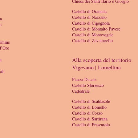
Chiesa dei Santi Ilario e Giorgio
Castello di Oramala
Castello di Nazzano
ia
Castello di Cigognola
o
Castello di Montalto Pavese
Castello di Montesegale
Castello di Zavattarello
armine
 d’Oro
Alla scoperta del territorio
a
Vigevano | Lomellina
udi
Piazza Ducale
Castello Sforzesco
Cattedrale
Castello di Scaldasole
Castello di Lomello
Castello di Cozzo
Castello di Sartirana
Castello di Frascarolo