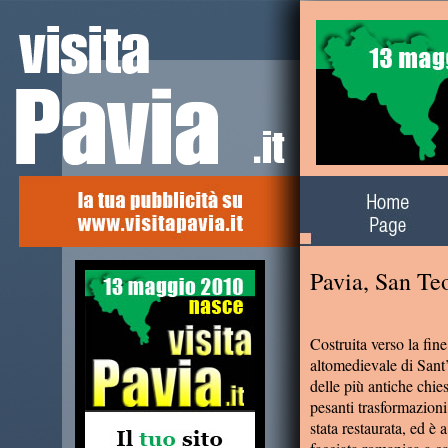
Alla scoperta del
territorio
Pavia, San Te
Costruita verso la fine
altomedievale di Sant
delle più antiche chi
pesanti trasformazioni
stata restaurata, ed è 