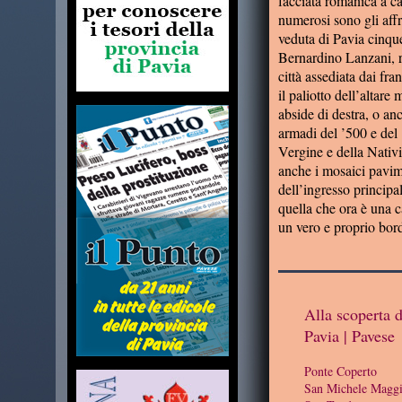
facciata romanica a c
numerosi sono gli affr
veduta di Pavia cinque
Bernardino Lanzani, ra
città assediata dai fra
il paliotto dell’altare 
abside di destra, o an
armadi del ’500 e del 
Vergine e della Nativi
anche i mosaici pavime
dell’ingresso principa
quella che ora è una c
un vero e proprio bord
Alla scoperta d
Pavia | Pavese
Ponte Coperto
San Michele Maggi