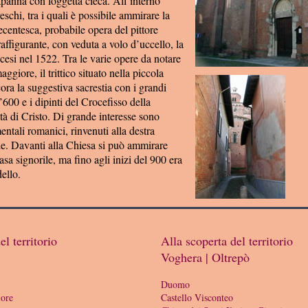
apanna con loggetta cieca. All’interno
eschi, tra i quali è possibile ammirare la
centesca, probabile opera del pittore
ffigurante, con veduta a volo d’uccello, la
ncesi nel 1522. Tra le varie opere da notare
maggiore, il trittico situato nella piccola
cora la suggestiva sacrestia con i grandi
’600 e i dipinti del Crocefisso della
tà di Cristo. Di grande interesse sono
ntali romanici, rinvenuti alla destra
le. Davanti alla Chiesa si può ammirare
asa signorile, ma fino agli inizi del 900 era
ello.
el territorio
Alla scoperta del territorio
Voghera | Oltrepò
Duomo
ore
Castello Visconteo