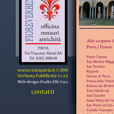
Alla scoperta d
Pavia | Pavese
Ponte Coperto
San Michele Magg
San Teodoro
Regisole
Duomo di Pavia
Piazza della Vittor
Palazzo del Brolet
Torri Medievali
Sant’Eusebio
Santa Maria del C
San Pietro in Ciel
Castello Visconteo