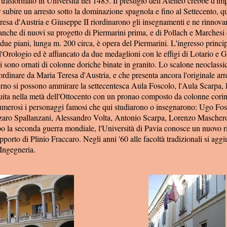
trasformato in Università nel 1485. Il prestigio dell'Ateneo crebbe d'im
 subire un arresto sotto la dominazione spagnola e fino al Settecento, 
resa d'Austria e Giuseppe II riordinarono gli insegnamenti e ne rinnova
 anche di nuovi su progetto di Piermarini prima, e di Pollach e Marchesi
 due piani, lunga m. 200 circa, è opera del Piermarini. L'ingresso princi
ll'Orologio ed è affiancato da due medaglioni con le effigi di Lotario e G
ni sono ornati di colonne doriche binate in granito. Lo scalone neoclass
riordinare da Maria Teresa d'Austria, e che presenta ancora l'originale ar
terno si possono ammirare la settecentesca Aula Foscolo, l'Aula Scarpa, 
uita nella metà dell'Ottocento con un pronao composto da colonne corinz
merosi i personaggi famosi che qui studiarono o insegnarono: Ugo Fos
aro Spallanzani, Alessandro Volta, Antonio Scarpa, Lorenzo Maschero
o la seconda guerra mondiale, l'Università di Pavia conosce un nuovo ri
apporto di Plinio Fraccaro. Negli anni '60 alle facoltà tradizionali si ag
Ingegneria.