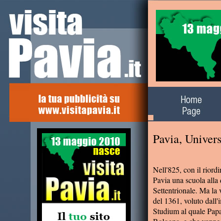
Alla scoperta del
territorio
Pavia, Univers
Nell'825, con il riord
Pavia una scuola alla 
Settentrionale. Ma la 
del 1361, voluto dall
Studium al quale Papa 