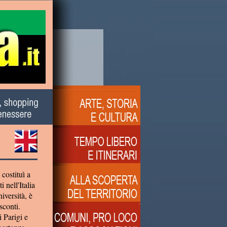
costituì a
 nell'Italia
iversità, è
sconti.
 Parigi e