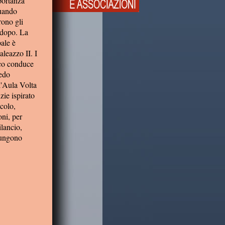
portanza
quando
rono gli
 dopo. La
pale è
aleazzo II. I
ico conduce
redo
l'Aula Volta
ie ispirato
colo,
ni, per
lancio,
giungono