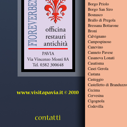
Borgo Priolo
Borgo San Siro
Bosnasco
Brallo di Pregola
Bressana Bottarone
Broni
Calvignano
Campospinoso
Canevino
Canneto Pavese
Casanova Lonati
Casatisma
Casei Gerola
Castana
Casteggio
Castelletto di Branduzzo
Cecima
Cervesina
Cigognola
Codevilla