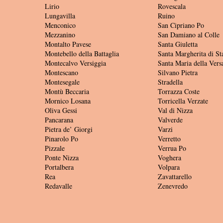
Lirio
Rovescala
Lungavilla
Ruino
Menconico
San Cipriano Po
Mezzanino
San Damiano al Colle
Montalto Pavese
Santa Giuletta
Montebello della Battaglia
Santa Margherita di St
Montecalvo Versiggia
Santa Maria della Vers
Montescano
Silvano Pietra
Montesegale
Stradella
Montù Beccaria
Torrazza Coste
Mornico Losana
Torricella Verzate
Oliva Gessi
Val di Nizza
Pancarana
Valverde
Pietra de’ Giorgi
Varzi
Pinarolo Po
Verretto
Pizzale
Verrua Po
Ponte Nizza
Voghera
Portalbera
Volpara
Rea
Zavattarello
Redavalle
Zenevredo