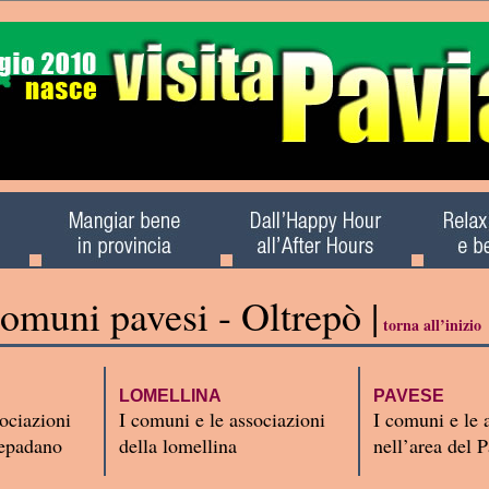
comuni pavesi - Oltrepò |
torna all’inizio
LOMELLINA
PAVESE
ociazioni
I comuni e le associazioni
I comuni e le 
trepadano
della lomellina
nell’area del 