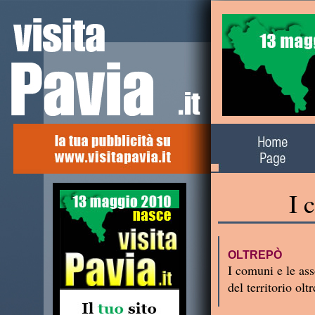
Alla scoperta del
territorio
I 
OLTREPÒ
I comuni e le ass
del territorio ol