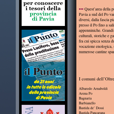
Quest’area della p
•••
Pavia a sud del Po va
diversi, dalla fascia p
presso il Po fino a sal
appenniniche. Grandi 
culturali, storiche e 
fra cui spicca senza d
vocazione enologica, 
numerose cantine spar
I comuni dell’Oltr
Albaredo Arnaboldi
Arena Po
Bagnaria
Barbianello
Bastida de’ Dossi
Bastida Pancarana