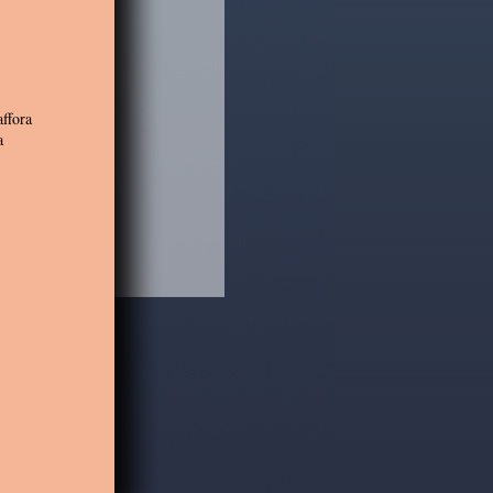
affora
a