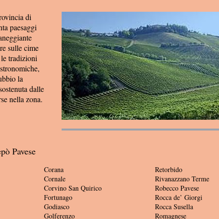
rovincia di
nta paesaggi
ianeggiante
ire sulle cime
le tradizioni
gastronomiche,
ubbio la
sostenuta dalle
se nella zona.
epò Pavese
Corana
Retorbido
Cornale
Rivanazzano Terme
Corvino San Quirico
Robecco Pavese
Fortunago
Rocca de’ Giorgi
Godiasco
Rocca Susella
Golferenzo
Romagnese