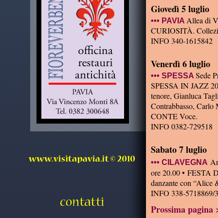
Giovedì 5 luglio
Allea di 
••• PAVIA
CURIOSITÀ. Collezion
INFO 340-1615842
Venerdì 6 luglio
Sede 
••• SPESSA
SPESSA IN JAZZ 20
tenore, Gianluca Tagl
Contrabbasso, Carlo 
CONTE Voce.
INFO 0382-729518
Sabato 7 luglio
Ar
••• CILAVEGNA
ore 20.00 • FESTA 
danzante con “Alice 
INFO 338-5718869/
Prossima pagina 