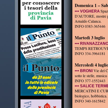
Domenica 1 – Saba
Spaz
••• VOGHERA
D’AUTORE, mostre per
Arnaldo Calanca.
INFO 0383-365446
Martedì 3 luglio
••• RIVANAZZAN
TEMPS RETROUVÉ. Mer
INFO 334-3964181
Mercoledì 4 lugli
Vie del 
••• BRONI
sotto le stelle, musica
INFO 377-1552443
••• SALICE TERM
MERCATINI E CURIOSI
biologico, hobbistica.
INFO 340-1615842