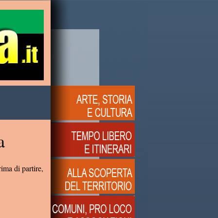
a
ima di partire,