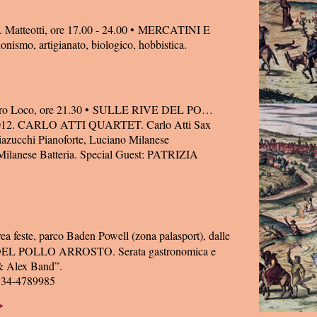
V. Matteotti, ore 17.00 - 24.00 • MERCATINI E
ismo, artigianato, biologico, hobbistica.
Pro Loco, ore 21.30 • SULLE RIVE DEL PO…
12. CARLO ATTI QUARTET. Carlo Atti Sax
iazucchi Pianoforte, Luciano Milanese
Milanese Batteria. Special Guest: PATRIZIA
ea feste, parco Baden Powell (zona palasport), dalle
DEL POLLO ARROSTO. Serata gastronomica e
& Alex Band”.
334-4789985
>