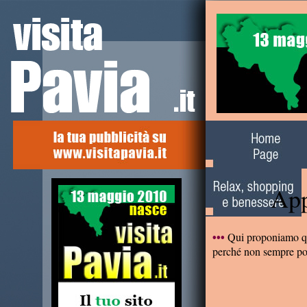
Alla scoperta del
territorio
App
Qui proponiamo que
•••
perché non sempre pot